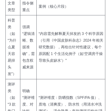
文章
指令侧
案例（核心片段）
类型
重点
科普
类
强调
（如
“逻辑清
“内容需先解释夏天掉发的 3 个科学原因
“为什
晰、数
（引用《中国皮肤科杂志》2024 年相关
么夏
据准
研究数据），再给出针对性建议，每个
天容
确”，需
原因配 1 个生活化例子（如‘空调房干燥
易掉
包含权
导致头皮缺水’）”
头
威来源
发”）
测评
类
明确
（如
“测评维
“测评维度：防晒指数（SPF/PA 值）、
“3 款
度、对
质地（清爽度）、防水性（用清水冲洗
热门
比标
测试）、适合肤质；每款测评后给出‘适