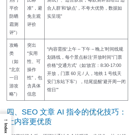
平价
准”，避
合人群’和‘缺点’，不夸大优势，数据如
防晒
免主观
实呈现”
霜测
评价
评”）
攻略
突出
“内容需按‘上午 – 下午 – 晚上’时间线规
类
“实用
划路线，每个景点标注‘开放时间’‘门票
（如
性、可
价格’‘交通方式’（如‘故宫：8:30-17:00
“北京
操作
开放，门票 60 元 / 人，地铁 1 号线天
一日
性”，包
安门东站下车’），结尾提醒‘避开周一闭
游攻
含具体
馆日’”
略”）
信息
四、SEO 文章 AI 指令的优化技巧：
→
让内容更优质
Index