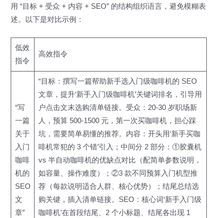
用 “目标 + 受众 + 内容 + SEO” 的结构组织语言，避免模糊表
述。以下是对比示例：
低效
高效指令
指令
“目标：撰写一篇帮助新手选入门级咖啡机的 SEO
文章，提升‘新手入门级咖啡机’关键词排名，引导用
“写
户点击文末选购清单链接。受众：20-30 岁职场新
一篇
人，预算 500-1500 元，第一次买咖啡机，担心踩
关于
坑，需要简单易懂的推荐。内容：开头用‘新手买咖
入门
啡机常犯的 3 个错’引入；中间分 2 部分：①胶囊机
咖啡
vs 半自动咖啡机的优缺点对比（配简单参数说明，
机的
如容量、操作难度）；②3 款不同预算入门机型推
SEO
荐（每款说明适合人群、核心优势）；结尾总结选
文
购关键，插入清单链接。SEO：核心词‘新手入门级
章”
咖啡机’在首段结尾、2 个小标题、结尾各出现 1