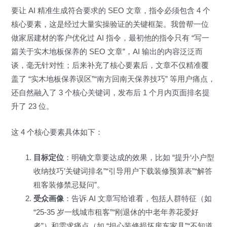
要让 AI 精准生成符合要求的 SEO 文章，指令必须包含 4 个
核心要素，这是经过大量实操验证的关键框架。我曾帮一位
做家居建材的客户优化过 AI 指令，最初他的指令只有 “写一
篇关于实木地板保养的 SEO 文章”，AI 输出的内容泛泛而
谈，毫无针对性；后来补充了核心要素后，文章不仅精准覆
盖了 “实木地板保养误区”“南方回南天保养技巧” 等用户痛点，
还自然融入了 3 个核心关键词，发布后 1 个月内页面排名提
升了 23 位。
这 4 个核心要素具体如下：
目标定位
：明确文章要达成的效果，比如 “提升‘小户型
收纳技巧’关键词排名”“引导用户下载装修预算表”“解答
租客装修禁忌疑问”。
受众画像
：告诉 AI 文章写给谁看，包括人群特征（如
“25-35 岁一线城市租客”“刚退休的中老年养花爱好
者”）和需求痛点（如 “担心装修损坏房东家具”“不知道