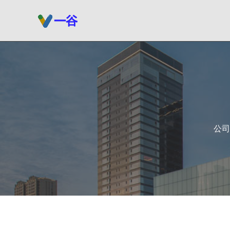
跳
至
内
容
公司