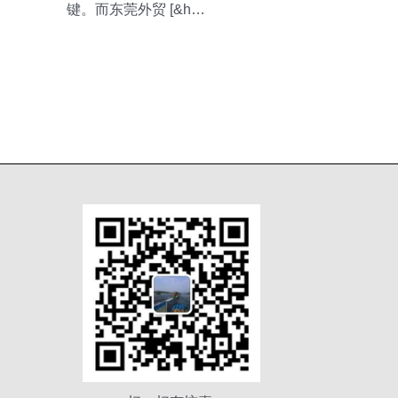
键。而东莞外贸 [&h…