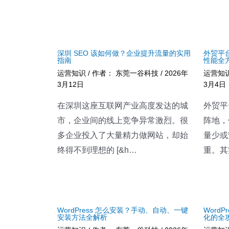
深圳 SEO 该如何做？企业提升流量的实用
外贸平
指南
性能全
运营知识
/ 作者：
东莞一谷科技
/
2026年
运营知
3月12日
3月4日
在深圳这座互联网产业高度发达的城
外贸平
市，企业间的线上竞争异常激烈。很
阵地，
多企业投入了大量精力做网站，却始
量少或
终得不到理想的 [&h…
重。其
WordPress 怎么安装？手动、自动、一键
Word
安装方法全解析
化的全