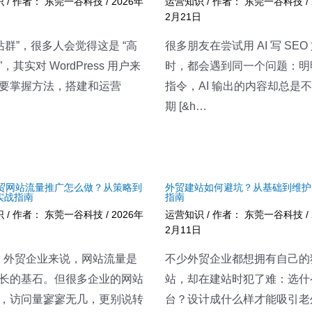
识
/ 作者：
东莞一谷科技
/
2026年
运营知识
/ 作者：
东莞一谷科技
/
日
2月21日
“站群”，很多人会觉得这是 “高
很多朋友在尝试用 AI 写 SEO
，其实对 WordPress 用户来
时，都会遇到同一个问题：明
要掌握方法，搭建和运营
指令，AI 输出的内容却总是
期 [&h…
 外贸网站流量推广怎么做？从策略到
外贸建站如何避坑？从基础到维护
实战指南
指南
识
/ 作者：
东莞一谷科技
/
2026年
运营知识
/ 作者：
东莞一谷科技
/
日
2月11日
2B 外贸企业来说，网站流量是
不少外贸企业都想拥有自己的
长的基石。但很多企业的网站
站，却在建站时犯了难：选什
，访问量寥寥无几，更别说转
台？设计成什么样才能吸引老