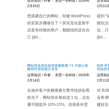
运营知识
/ 作者：
东莞一谷科技
/
2026年
运营知
2月26日
2月21
想搭建自己的网站，却被 WordPress
提到 
的安装步骤难住了？其实无论是新手
级玩法”
还是有经验的用户，都能找到适合自
说，只
己 [&h…
[&h…
网站排名优化如何突破瓶颈？6 大核心策
B2B
略助外贸站抢占首页
优化的
运营知识
/ 作者：
东莞一谷科技
/
2026年
运营知
2月14日
2月11
在海外客户依赖搜索引擎寻找供应商
对 B
的当下，网站排名每前进 1 位，点击
业务增
量可能提升 10%-15%。但很多外贸
建好后