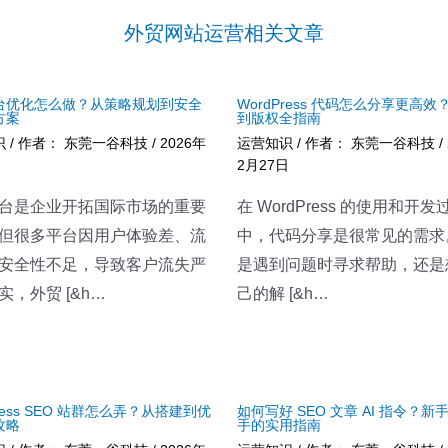
外贸网站运营相关文章
台优化怎么做？从策略规划到安全
WordPress 代码怎么分享更高效
方案
到版权全指南
识
/ 作者：
东莞一谷科技
/
2026年
运营知识
/ 作者：
东莞一谷科技
/
2月27日
台是企业开拓国际市场的重要
在 WordPress 的使用和开发
但很多平台因用户体验差、流
中，代码分享是很常见的需求
安全性不足，导致客户流失严
是遇到问题时寻求帮助，还是
实，外贸 [&h…
己的解 [&h…
Press SEO 站群怎么弄？从搭建到优
如何写好 SEO 文章 AI 指令？新
攻略
手的实用指南