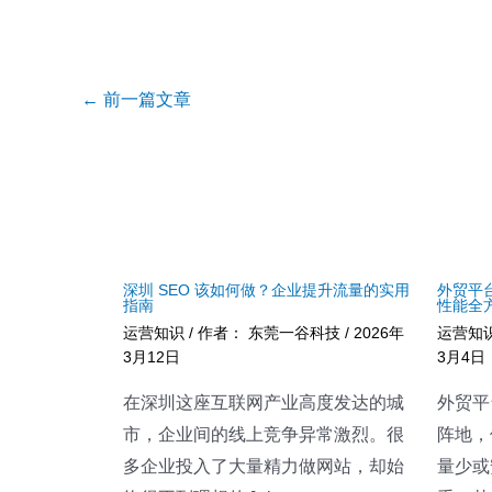
Post
←
前一篇文章
navigation
深圳 SEO 该如何做？企业提升流量的实用
外贸平
指南
性能全
运营知识
/ 作者：
东莞一谷科技
/
2026年
运营知
3月12日
3月4日
在深圳这座互联网产业高度发达的城
外贸平
市，企业间的线上竞争异常激烈。很
阵地，
多企业投入了大量精力做网站，却始
量少或