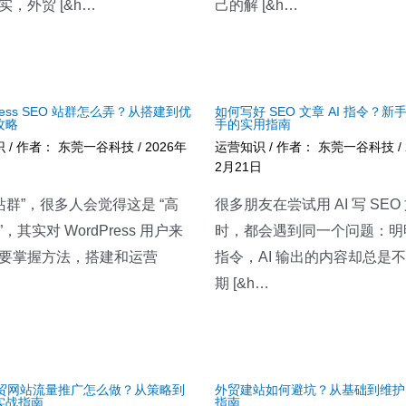
实，外贸 [&h…
己的解 [&h…
Press SEO 站群怎么弄？从搭建到优
如何写好 SEO 文章 AI 指令？新
攻略
手的实用指南
识
/ 作者：
东莞一谷科技
/
2026年
运营知识
/ 作者：
东莞一谷科技
/
日
2月21日
“站群”，很多人会觉得这是 “高
很多朋友在尝试用 AI 写 SEO
，其实对 WordPress 用户来
时，都会遇到同一个问题：明
要掌握方法，搭建和运营
指令，AI 输出的内容却总是
期 [&h…
 外贸网站流量推广怎么做？从策略到
外贸建站如何避坑？从基础到维护
实战指南
指南