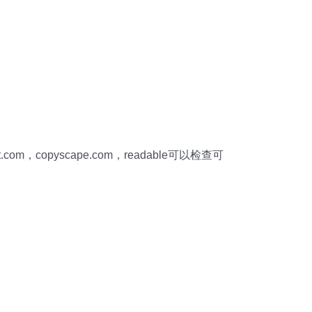
m，copyscape.com，readable可以检查可