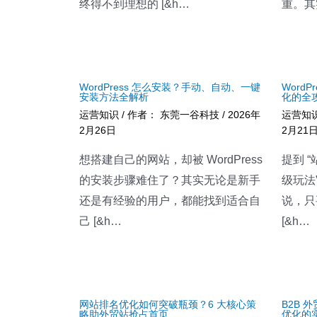
终得不到理想的 [&h…
重。其
WordPress 怎么安装？手动、自动、一键
Word
安装方法全解析
化的全
运营知识
/ 作者：
东莞一谷科技
/
2026年
运营知
2月26日
2月21
想搭建自己的网站，却被 WordPress
提到 
的安装步骤难住了？其实无论是新手
级玩法”
还是有经验的用户，都能找到适合自
说，只
己 [&h…
[&h…
网站排名优化如何突破瓶颈？6 大核心策
B2B
略助外贸站抢占首页
优化的