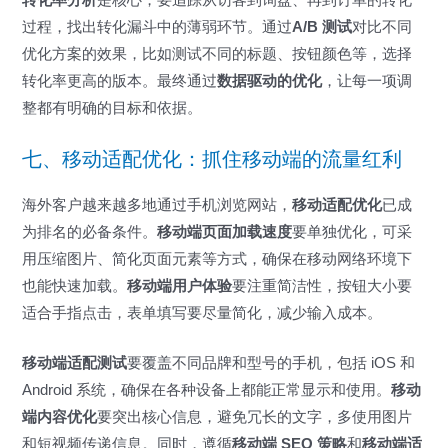
转化率分析
是核心，要追踪从访客到询盘、再到订单的转化
过程，找出转化漏斗中的薄弱环节。通过
A/B 测试
对比不同
优化方案的效果，比如测试不同的标题、按钮颜色等，选择
转化率更高的版本。最终通过
数据驱动的优化
，让每一项调
整都有明确的目标和依据。
七、移动适配优化：抓住移动端的流量红利
海外客户越来越多地通过手机浏览网站，
移动适配优化
已成
为排名的必备条件。
移动端页面加载速度
要单独优化，可采
用压缩图片、简化页面元素等方式，确保在移动网络环境下
也能快速加载。
移动端用户体验
要注重简洁性，按钮大小要
适合手指点击，表单填写要尽量简化，减少输入成本。
移动端适配测试
要覆盖不同品牌和型号的手机，包括 iOS 和
Android 系统，确保在各种设备上都能正常显示和使用。
移动
端内容优化
要突出核心信息，避免冗长的文字，多使用图片
和短视频传递信息。同时，遵循
移动端 SEO 策略
和
移动端适