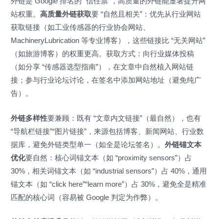
外链是 Google 排名的 “信任票”，高质量的外链能显著提升网
站权重。
高质量外链获取
要 “自然且相关”：优先从行业网站
获取链接（如工业传感器的行业协会网站、
MachineryLubrication 等专业博客），这些链接比 “无关网站”
（如旅游博客）的权重更高。获取方式：向行业媒体投稿
（如分享 “传感器选型指南”），在文章中自然植入网站链
接；参与行业论坛讨论，在签名中添加网站地址（避免纯广
告）。
外链多样性
要兼顾：既有 “文章内文链接”（最自然），也有
“导航栏链接”“图片链接”，来源包括博客、新闻网站、行业数
据库，避免外链类型单一（如全是论坛签名）。
外链锚文本
优化
要自然：核心词锚文本（如 “proximity sensors”）占
30%，相关词锚文本（如 “industrial sensors”）占 40%，通用
锚文本（如 “click here”“learn more”）占 30%，避免全是精准
匹配的核心词（容易被 Google 判定为作弊）。