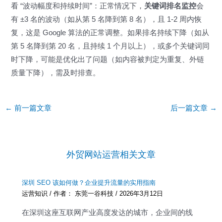
看 “波动幅度和持续时间”：正常情况下，
关键词排名监控
会
有 ±3 名的波动（如从第 5 名降到第 8 名），且 1-2 周内恢
复，这是 Google 算法的正常调整。如果排名持续下降（如从
第 5 名降到第 20 名，且持续 1 个月以上），或多个关键词同
时下降，可能是优化出了问题（如内容被判定为重复、外链
质量下降），需及时排查。
Post
←
前一篇文章
后一篇文章
→
navigation
外贸网站运营相关文章
深圳 SEO 该如何做？企业提升流量的实用指南
运营知识
/ 作者：
东莞一谷科技
/
2026年3月12日
在深圳这座互联网产业高度发达的城市，企业间的线