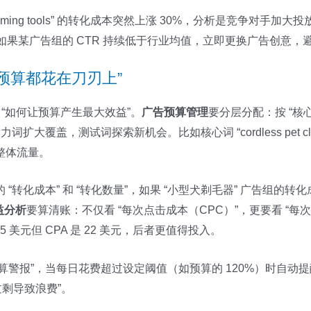
ooming tools” 的转化成本突然上涨 30%，分析是竞争对手加大
本稳定）；如果某广告组的 CTR 持续低于行业均值，立即更换广告创
预算都花在刀刃上”
是 “如何让预算产生最大效益”。
广告预算管理
要分层分配：按 “核心
大覆盖，测试词探索新机会。比如核心词 “cordless pet cli
，提升整体流量。
化成本” 和 “转化数量”，如果 “小型犬剃毛器” 广告组的转化成本比 
益分析
要算清账：不仅看 “每次点击成本（CPC）”，更要看 “每次
 2.5 美元但 CPA 是 22 美元，后者更值得投入。
 的 “预算警报”，当每日花费超过设定阈值（如预算的 120%）时自
过剩导致浪费”。