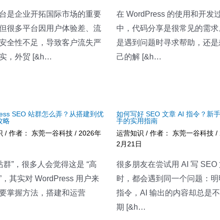
台是企业开拓国际市场的重要
在 WordPress 的使用和开发
但很多平台因用户体验差、流
中，代码分享是很常见的需求
安全性不足，导致客户流失严
是遇到问题时寻求帮助，还是
实，外贸 [&h…
己的解 [&h…
Press SEO 站群怎么弄？从搭建到优
如何写好 SEO 文章 AI 指令？新
攻略
手的实用指南
识
/ 作者：
东莞一谷科技
/
2026年
运营知识
/ 作者：
东莞一谷科技
/
日
2月21日
“站群”，很多人会觉得这是 “高
很多朋友在尝试用 AI 写 SEO
，其实对 WordPress 用户来
时，都会遇到同一个问题：明
要掌握方法，搭建和运营
指令，AI 输出的内容却总是
期 [&h…