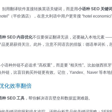
。别用翻译软件直接转换英语关键词，而是用
小语种 SEO 关键
e hotel”（平价酒店），在意大利语中用户更常搜 “hotel eco
语种 SEO 内容优化
不仅要保证翻译无误，还要融入本地元素 —
绍产品更易获得关注。此外，注意不同语言的排版：德语单词长
，小语种外链不必追求 “高权重”，而是要 “相关性”。比如做西
）换外链，比盲目购买外链更有效。记住，Yandex、Naver 等本
让优化效率翻倍
语种 SEO 工具
，帮你解决语言壁垒和数据监测难题。
+ 小语种的关键词挖掘和排名追踪，还能分析竞品的关键词策略；SER