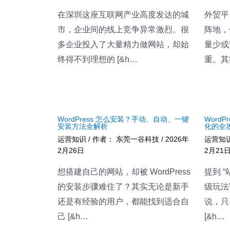
在深圳这座互联网产业高度发达的城
外贸平
市，企业间的线上竞争异常激烈。很
阵地，
多企业投入了大量精力做网站，却始
量少或
终得不到理想的 [&h…
重。其
WordPress 怎么安装？手动、自动、一键
Word
安装方法全解析
化的全
运营知识
/ 作者：
东莞一谷科技
/
2026年
运营知
2月26日
2月21
想搭建自己的网站，却被 WordPress
提到 
的安装步骤难住了？其实无论是新手
级玩法”
还是有经验的用户，都能找到适合自
说，只
己 [&h…
[&h…