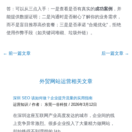
答：可以从三点入手：一是查看是否有真实的
成功案例
，并
能提供数据证明；二是沟通时是否耐心了解你的业务需求，
而不是盲目推荐高价套餐；三是是否承诺 “合规优化”，拒绝
使用作弊手段（如关键词堆砌、垃圾外链）。
Post
←
前一篇文章
后一篇文章
→
navigation
外贸网站运营相关文章
深圳 SEO 该如何做？企业提升流量的实用指南
运营知识
/ 作者：
东莞一谷科技
/
2026年3月12日
在深圳这座互联网产业高度发达的城市，企业间的线
上竞争异常激烈。很多企业投入了大量精力做网站，
却始终得不到理想的 [&h…