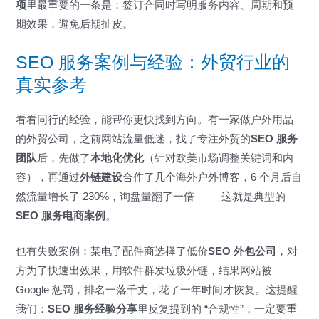
项
里最重要的一条是：签订合同时写明服务内容、周期和预
期效果，避免后期扯皮。
SEO 服务案例与经验：外贸行业的
真实参考
看看同行的经验，能帮你更快找到方向。有一家做户外用品
的外贸公司，之前网站流量低迷，找了专注外贸的
SEO 服务
团队
后，先做了
本地化优化
（针对欧美市场调整关键词和内
容），再通过
外链建设
合作了几个海外户外博客，6 个月后自
然流量增长了 230%，询盘量翻了一倍 —— 这就是典型的
SEO 服务电商案例
。
也有失败案例：某电子配件商选择了低价
SEO 外包公司
，对
方为了快速出效果，用软件群发垃圾外链，结果网站被
Google 惩罚，排名一落千丈，花了一年时间才恢复。这提醒
我们：
SEO 服务经验分享
里反复提到的 “合规性”，一定要重