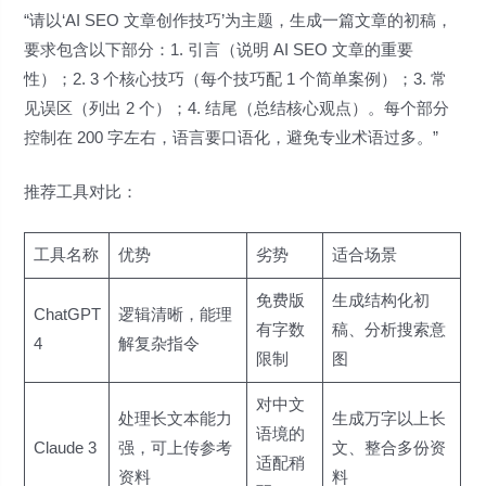
“请以‘AI SEO 文章创作技巧’为主题，生成一篇文章的初稿，
要求包含以下部分：1. 引言（说明 AI SEO 文章的重要
性）；2. 3 个核心技巧（每个技巧配 1 个简单案例）；3. 常
见误区（列出 2 个）；4. 结尾（总结核心观点）。每个部分
控制在 200 字左右，语言要口语化，避免专业术语过多。”
推荐工具对比：
工具名称
优势
劣势
适合场景
免费版
生成结构化初
ChatGPT
逻辑清晰，能理
有字数
稿、分析搜索意
4
解复杂指令
限制
图
对中文
处理长文本能力
生成万字以上长
语境的
Claude 3
强，可上传参考
文、整合多份资
适配稍
资料
料