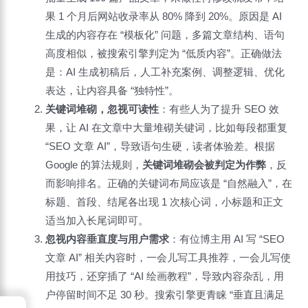
果 1 个月后网站收录率从 80% 降到 20%。原因是 AI
生成的内容存在 “模板化” 问题，多篇文章结构、语句
高度相似，被搜索引擎判定为 “低质内容”。正确做法
是：AI 生成初稿后，人工补充案例、调整逻辑、优化
表达，让内容具备 “独特性”。
关键词堆砌，忽视可读性
：有些人为了提升 SEO 效
果，让 AI 在文章中大量堆砌关键词，比如每段都重复
“SEO 文章 AI”，导致语句生硬，读者体验差。根据
Google 的算法规则，
关键词堆砌会被判定为作弊
，反
而影响排名。正确的关键词布局应该是 “自然融入”，在
标题、首段、结尾各出现 1 次核心词，小标题和正文
适当加入长尾词即可。
忽视内容垂直度与用户需求
：有位博主用 AI 写 “SEO
文章 AI” 相关内容时，一会儿写工具推荐，一会儿写使
用技巧，还穿插了 “AI 绘画教程”，导致内容杂乱，用
户停留时间不足 30 秒。搜索引擎更青睐 “垂直且满足