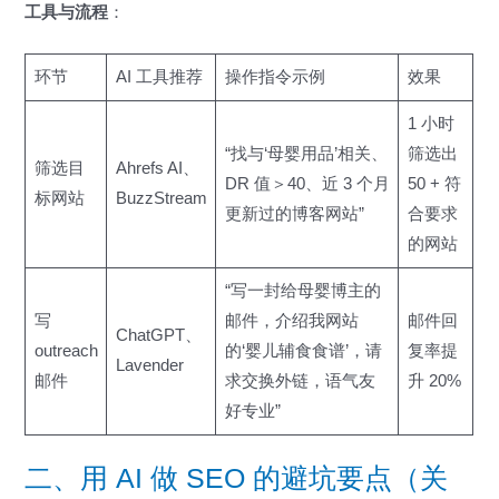
工具与流程
：
环节
AI 工具推荐
操作指令示例
效果
1 小时
“找与‘母婴用品’相关、
筛选出
筛选目
Ahrefs AI、
DR 值＞40、近 3 个月
50 + 符
标网站
BuzzStream
更新过的博客网站”
合要求
的网站
“写一封给母婴博主的
写
邮件，介绍我网站
邮件回
ChatGPT、
outreach
的‘婴儿辅食食谱’，请
复率提
Lavender
邮件
求交换外链，语气友
升 20%
好专业”
二、用 AI 做 SEO 的避坑要点（关