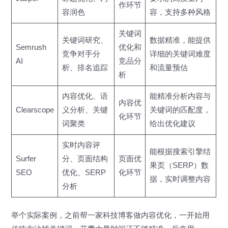
作环节
容润色
容，支持多种风格
关键词
关键词研究、
数据精准，能提供
Semrush
优化和
竞争对手分
详细的关键词难度
AI
竞品分
析、排名追踪
和流量预估
析
内容优化、语
能精准分析内容与
内容优
Clearscope
义分析、关键
关键词的匹配度，
化环节
词聚类
给出优化建议
实时内容评
能根据搜索引擎结
Surfer
分、页面结构
页面优
果页（SERP）数
SEO
优化、SERP
化环节
据，实时调整内容
分析
举个实际案例，之前帮一家科技博客做内容优化，一开始用