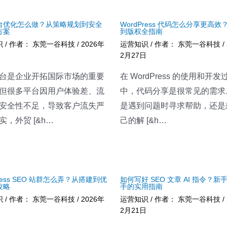
台优化怎么做？从策略规划到安全
WordPress 代码怎么分享更高效
方案
到版权全指南
识
/ 作者：
东莞一谷科技
/
2026年
运营知识
/ 作者：
东莞一谷科技
/
2月27日
台是企业开拓国际市场的重要
在 WordPress 的使用和开发
但很多平台因用户体验差、流
中，代码分享是很常见的需求
安全性不足，导致客户流失严
是遇到问题时寻求帮助，还是
实，外贸 [&h…
己的解 [&h…
Press SEO 站群怎么弄？从搭建到优
如何写好 SEO 文章 AI 指令？新
攻略
手的实用指南
识
/ 作者：
东莞一谷科技
/
2026年
运营知识
/ 作者：
东莞一谷科技
/
日
2月21日