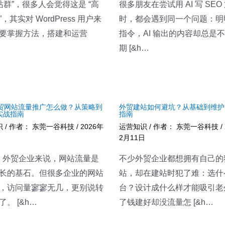
“站群”，很多人会觉得这是 “高
很多朋友在尝试用 AI 写 SEO
，其实对 WordPress 用户来
时，都会遇到同一个问题：明
要掌握方法，搭建和运营
指令，AI 输出的内容却总是
期 [&h…
 外贸网站流量推广怎么做？从策略到
外贸建站如何避坑？从基础到维护
实战指南
指南
识
/ 作者：
东莞一谷科技
/
2026年
运营知识
/ 作者：
东莞一谷科技
/
日
2月11日
2B 外贸企业来说，网站流量是
不少外贸企业都想拥有自己的
长的基石。但很多企业的网站
站，却在建站时犯了难：选什
，访问量寥寥无几，更别说转
台？设计成什么样才能吸引老
。 [&h…
了钱建好却没流量怎 [&h…