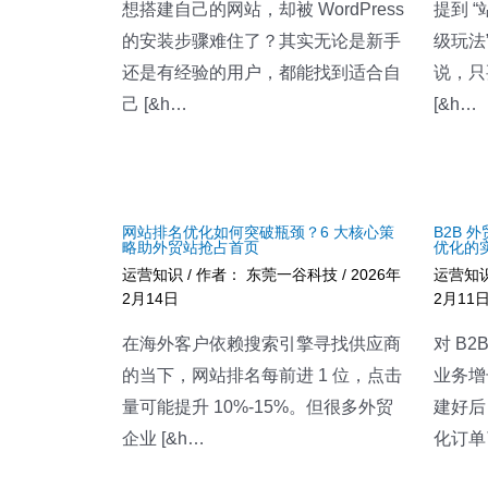
想搭建自己的网站，却被 WordPress
提到 
的安装步骤难住了？其实无论是新手
级玩法”
还是有经验的用户，都能找到适合自
说，只
己 [&h…
[&h…
网站排名优化如何突破瓶颈？6 大核心策
B2B
略助外贸站抢占首页
优化的
运营知识
/ 作者：
东莞一谷科技
/
2026年
运营知
2月14日
2月11
在海外客户依赖搜索引擎寻找供应商
对 B
的当下，网站排名每前进 1 位，点击
业务增
量可能提升 10%-15%。但很多外贸
建好后
企业 [&h…
化订单了