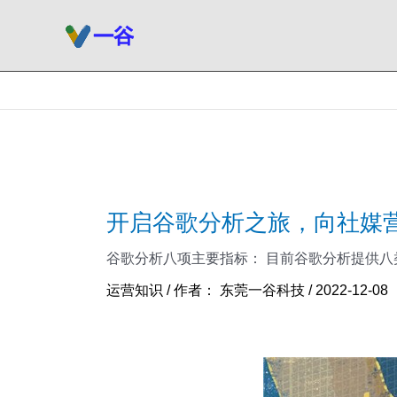
跳
至
内
容
开启谷歌分析之旅，向社媒
谷歌分析八项主要指标： 目前谷歌分析提供八类
运营知识
/ 作者：
东莞一谷科技
/
2022-12-08