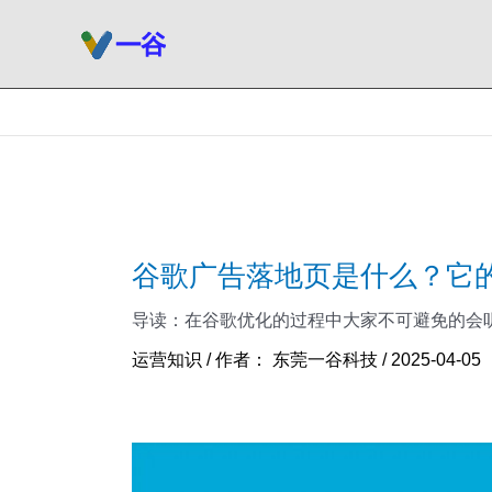
跳
至
内
容
谷歌广告落地页是什么？它
导读：在谷歌优化的过程中大家不可避免的会听
运营知识
/ 作者：
东莞一谷科技
/
2025-04-05