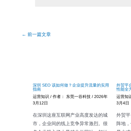
Post
←
前一篇文章
navigation
深圳 SEO 该如何做？企业提升流量的实用
外贸平
指南
性能全
运营知识
/ 作者：
东莞一谷科技
/
2026年
运营知
3月12日
3月4日
在深圳这座互联网产业高度发达的城
外贸平
市，企业间的线上竞争异常激烈。很
阵地，