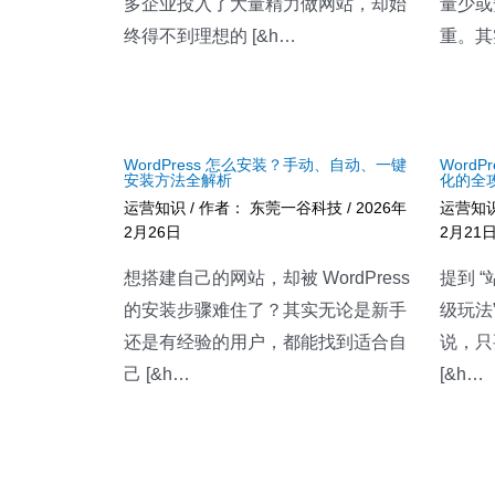
多企业投入了大量精力做网站，却始
量少或
终得不到理想的 [&h…
重。其
WordPress 怎么安装？手动、自动、一键
Word
安装方法全解析
化的全
运营知识
/ 作者：
东莞一谷科技
/
2026年
运营知
2月26日
2月21
想搭建自己的网站，却被 WordPress
提到 
的安装步骤难住了？其实无论是新手
级玩法”
还是有经验的用户，都能找到适合自
说，只
己 [&h…
[&h…