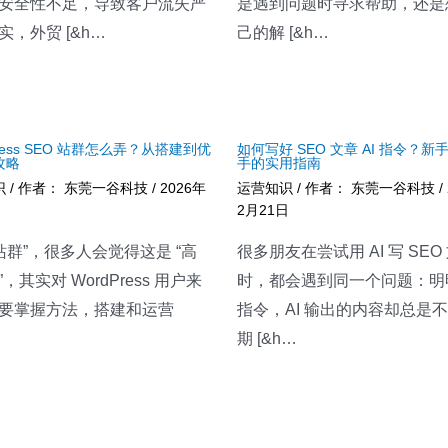
安全性不足，导致客户流失严
是遇到问题时寻求帮助，还是
实，外贸 [&h…
己的解 [&h…
Press SEO 站群怎么弄？从搭建到优
如何写好 SEO 文章 AI 指令？新
攻略
手的实用指南
识
/ 作者：
东莞一谷科技
/
2026年
运营知识
/ 作者：
东莞一谷科技
/
日
2月21日
“站群”，很多人会觉得这是 “高
很多朋友在尝试用 AI 写 SEO
，其实对 WordPress 用户来
时，都会遇到同一个问题：明
要掌握方法，搭建和运营
指令，AI 输出的内容却总是
期 [&h…