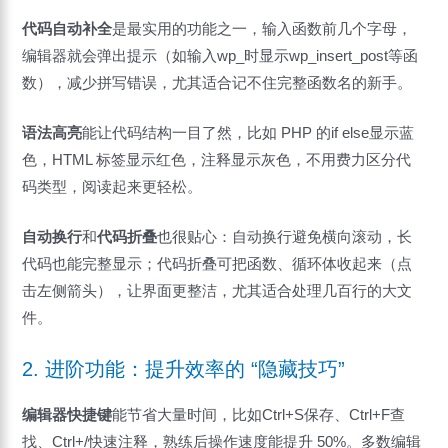
代码自动补全
是最实用的功能之一，输入函数前几个字母，
编辑器就会弹出提示（如输入wp_时显示wp_insert_post等函
数），减少拼写错误，尤其适合记不住完整函数名的新手。
语法高亮
能让代码结构一目了然，比如 PHP 的if else显示蓝
色，HTML 标签显示红色，注释显示灰色，不用费力区分代
码类型，阅读起来更轻松。
自动换行
和
代码折叠
也很贴心：自动换行避免横向滚动，长
代码也能完整显示；代码折叠可把函数、循环体收起来（点
击左侧箭头），让界面更整洁，尤其适合处理几百行的大文
件。
2. 进阶功能：提升效率的 “隐藏技巧”
编辑器快捷键
能节省大量时间，比如Ctrl+S保存、Ctrl+F查
找、Ctrl+/快速注释，熟练后操作速度能提升 50%。多数编辑