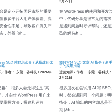
2月27日
台是企业开拓国际市场的重要
在 WordPress 的使用和开发
但很多平台因用户体验差、流
中，代码分享是很常见的需求
安全性不足，导致客户流失严
是遇到问题时寻求帮助，还是
实，外贸 [&h…
己的解 [&h…
Press SEO 站群怎么弄？从搭建到优
如何写好 SEO 文章 AI 指令？新
攻略
手的实用指南
识
/ 作者：
东莞一谷科技
/
2026年
运营知识
/ 作者：
东莞一谷科技
/
日
2月21日
“站群”，很多人会觉得这是 “高
很多朋友在尝试用 AI 写 SEO
，其实对 WordPress 用户来
时，都会遇到同一个问题：明
要掌握方法，搭建和运营
指令，AI 输出的内容却总是
期 [&h…