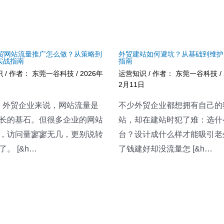
 外贸网站流量推广怎么做？从策略到
外贸建站如何避坑？从基础到维护
实战指南
指南
识
/ 作者：
东莞一谷科技
/
2026年
运营知识
/ 作者：
东莞一谷科技
/
日
2月11日
2B 外贸企业来说，网站流量是
不少外贸企业都想拥有自己的
长的基石。但很多企业的网站
站，却在建站时犯了难：选什
，访问量寥寥无几，更别说转
台？设计成什么样才能吸引老
。 [&h…
了钱建好却没流量怎 [&h…