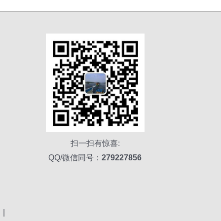
扫一扫有惊喜:
QQ/微信同号：
279227856
|