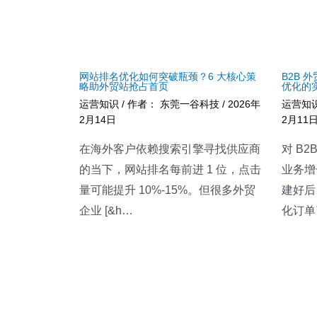
网站排名优化如何突破瓶颈？6 大核心策
B2B
略助外贸站抢占首页
优化的
运营知识
/ 作者：
东莞一谷科技
/
2026年
运营知
2月14日
2月11
在海外客户依赖搜索引擎寻找供应商
对 B
的当下，网站排名每前进 1 位，点击
业务增
量可能提升 10%-15%。但很多外贸
建好后
企业 [&h…
化订单了