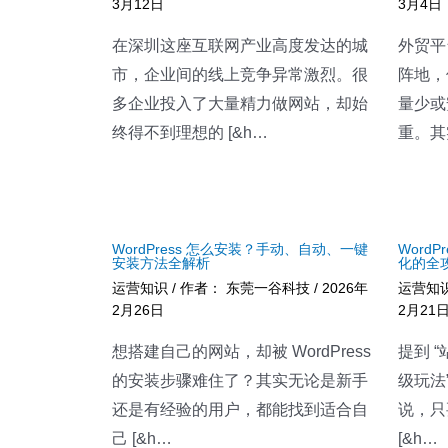
3月12日
3月4日
在深圳这座互联网产业高度发达的城
外贸平
市，企业间的线上竞争异常激烈。很
阵地，
多企业投入了大量精力做网站，却始
量少或
终得不到理想的 [&h…
重。其
WordPress 怎么安装？手动、自动、一键
Word
安装方法全解析
化的全
运营知识
/ 作者：
东莞一谷科技
/
2026年
运营知
2月26日
2月21
想搭建自己的网站，却被 WordPress
提到 
的安装步骤难住了？其实无论是新手
级玩法”
还是有经验的用户，都能找到适合自
说，只
己 [&h…
[&h…